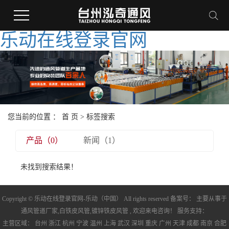
乐动在线登录官网
您当前的位置 ：
首 页
> 标签搜索
产品（0）
新闻（1）
未找到搜索结果！
Copyright © 乐动在线登录官网-乐动（中国） All rights reserved 备案号： 主要从事于
通风管道厂家
,
白铁皮风管
,
镀锌铁皮风管
, 欢迎来电咨询！ 服务支持：
主营区域：
台州
浙江
杭州
宁波
温州
上海
武汉
深圳
重庆
广州
天津
成都
南京
合肥