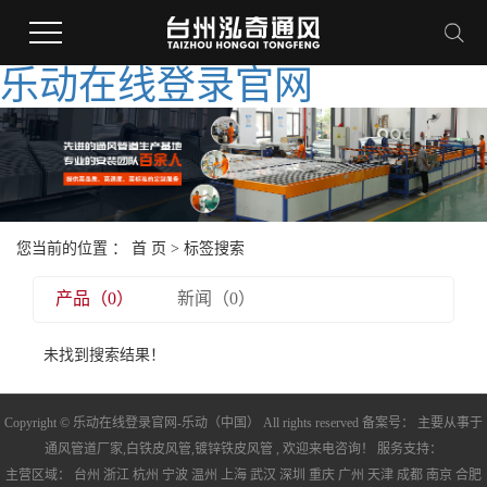
乐动在线登录官网
您当前的位置 ：
首 页
> 标签搜索
产品（0）
新闻（0）
未找到搜索结果！
Copyright © 乐动在线登录官网-乐动（中国） All rights reserved 备案号： 主要从事于
通风管道厂家
,
白铁皮风管
,
镀锌铁皮风管
, 欢迎来电咨询！ 服务支持：
主营区域：
台州
浙江
杭州
宁波
温州
上海
武汉
深圳
重庆
广州
天津
成都
南京
合肥