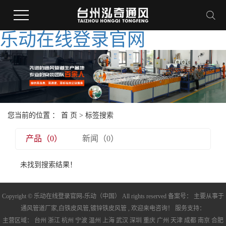
乐动在线登录官网
您当前的位置 ：
首 页
> 标签搜索
产品（0）
新闻（0）
未找到搜索结果！
Copyright © 乐动在线登录官网-乐动（中国） All rights reserved 备案号： 主要从事于
通风管道厂家
,
白铁皮风管
,
镀锌铁皮风管
, 欢迎来电咨询！ 服务支持：
主营区域：
台州
浙江
杭州
宁波
温州
上海
武汉
深圳
重庆
广州
天津
成都
南京
合肥