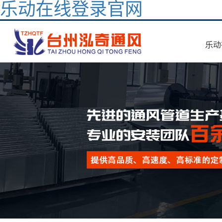
乐动在线登录官网
乐动