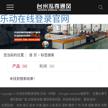
乐动在线登录官网
您当前的位置 ：
首 页
> 标签搜索
产品（0）
新闻（0）
未找到搜索结果！
Copyright © 乐动在线登录官网-乐动（中国） All rights reserved 备案号： 主要从事于
通风管道厂家
,
白铁皮风管
,
镀锌铁皮风管
, 欢迎来电咨询！ 服务支持：
主营区域：
台州
浙江
杭州
宁波
温州
上海
武汉
深圳
重庆
广州
天津
成都
南京
合肥