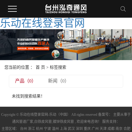
乐动在线登录官网
您当前的位置 ：
首 页
> 标签搜索
产品（0）
新闻（0）
未找到搜索结果！
Copyright © 乐动在线登录官网-乐动（中国） All rights reserved 备案号： 主要从事于
通风管道厂家
,
白铁皮风管
,
镀锌铁皮风管
, 欢迎来电咨询！ 服务支持：
主营区域：
台州
浙江
杭州
宁波
温州
上海
武汉
深圳
重庆
广州
天津
成都
南京
合肥