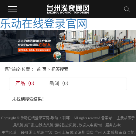
乐动在线登录官网
您当前的位置 ：
首 页
> 标签搜索
产品（0）
新闻（0）
未找到搜索结果！
Copyright © 乐动在线登录官网-乐动（中国） All rights reserved 备案号： 主要从事于
通风管道厂家
,
白铁皮风管
,
镀锌铁皮风管
, 欢迎来电咨询！ 服务支持：
主营区域：
台州
浙江
杭州
宁波
温州
上海
武汉
深圳
重庆
广州
天津
成都
南京
合肥