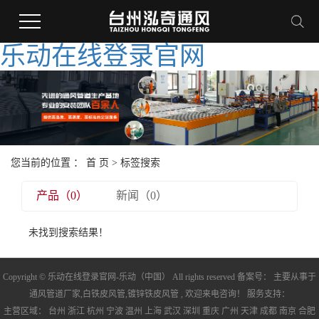
乐动在线登录官网
您当前的位置 ：
首 页
> 标签搜索
产品（0）
新闻（0）
未找到搜索结果！
Copyright © 乐动在线登录官网-乐动（中国） All rights reserved 备案号： 主要从事于
通风管道厂家
,
白铁皮风管
,
镀锌铁皮风管
, 欢迎来电咨询！ 服务支持：
主营区域：
台州
浙江
杭州
宁波
温州
上海
武汉
深圳
重庆
广州
天津
成都
南京
合肥