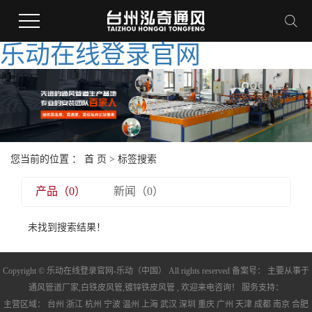
乐动在线登录官网
您当前的位置 ：
首 页
> 标签搜索
产品（0）
新闻（0）
未找到搜索结果！
Copyright © 乐动在线登录官网-乐动（中国） All rights reserved 备案号： 主要从事于
通风管道厂家
,
白铁皮风管
,
镀锌铁皮风管
, 欢迎来电咨询！ 服务支持：
主营区域：
台州
浙江
杭州
宁波
温州
上海
武汉
深圳
重庆
广州
天津
成都
南京
合肥