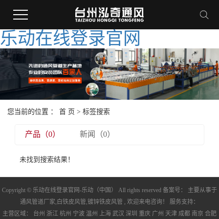
乐动在线登录官网
您当前的位置 ：
首 页
> 标签搜索
产品（0）
新闻（0）
未找到搜索结果！
Copyright © 乐动在线登录官网-乐动（中国） All rights reserved 备案号： 主要从事于
通风管道厂家
,
白铁皮风管
,
镀锌铁皮风管
, 欢迎来电咨询！ 服务支持：
主营区域：
台州
浙江
杭州
宁波
温州
上海
武汉
深圳
重庆
广州
天津
成都
南京
合肥