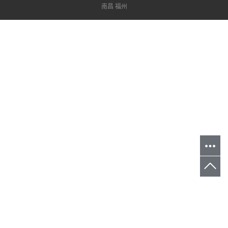
南昌
福州