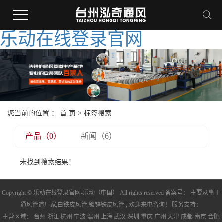
乐动在线登录官网
您当前的位置 ：
首 页
> 标签搜索
产品（0）
新闻（6）
未找到搜索结果！
Copyright © 乐动在线登录官网-乐动（中国） All rights reserved 备案号： 主要从事于
通风管道厂家
,
白铁皮风管
,
镀锌铁皮风管
, 欢迎来电咨询！ 服务支持：
主营区域：
台州
浙江
杭州
宁波
温州
上海
武汉
深圳
重庆
广州
天津
成都
南京
合肥