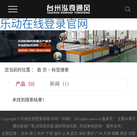
乐动在线登录官网
您当前的位置 ：
首 页
> 标签搜索
产品（0）
新闻（1）
未找到搜索结果！
Copyright © 乐动在线登录官网-乐动（中国） All rights reserved 备案号： 主要从事于
通风管道厂家
,
白铁皮风管
,
镀锌铁皮风管
, 欢迎来电咨询！ 服务支持：
主营区域：
台州
浙江
杭州
宁波
温州
上海
武汉
深圳
重庆
广州
天津
成都
南京
合肥