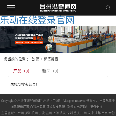
乐动在线登录官网
您当前的位置 ：
首 页
> 标签搜索
产品（0）
新闻（0）
未找到搜索结果！
Copyright © 乐动在线登录官网-乐动（中国） All rights reserved 备案号： 主要从事于
通风管道厂家
,
白铁皮风管
,
镀锌铁皮风管
, 欢迎来电咨询！ 服务支持：
主营区域：
台州
浙江
杭州
宁波
温州
上海
武汉
深圳
重庆
广州
天津
成都
南京
合肥