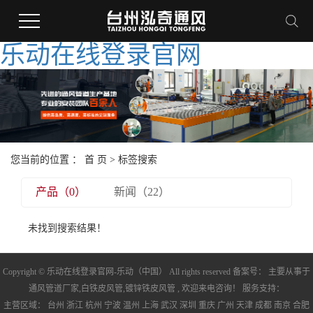
乐动在线登录官网
您当前的位置 ：
首 页
> 标签搜索
产品（0）
新闻（22）
未找到搜索结果！
Copyright © 乐动在线登录官网-乐动（中国） All rights reserved 备案号： 主要从事于
通风管道厂家
,
白铁皮风管
,
镀锌铁皮风管
, 欢迎来电咨询！ 服务支持：
主营区域：
台州
浙江
杭州
宁波
温州
上海
武汉
深圳
重庆
广州
天津
成都
南京
合肥