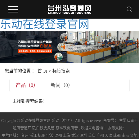
乐动在线登录官网
您当前的位置 ：
首 页
> 标签搜索
产品（0）
新闻（0）
未找到搜索结果！
Copyright © 乐动在线登录官网-乐动（中国） All rights reserved 备案号： 主要从事于
通风管道厂家
,
白铁皮风管
,
镀锌铁皮风管
, 欢迎来电咨询！ 服务支持：
主营区域：
台州
浙江
杭州
宁波
温州
上海
武汉
深圳
重庆
广州
天津
成都
南京
合肥