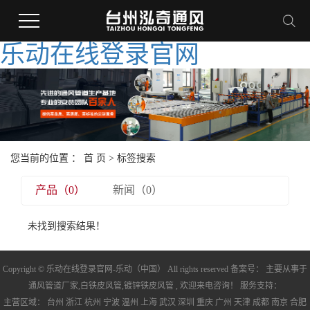
乐动在线登录官网
您当前的位置 ：
首 页
> 标签搜索
产品（0）
新闻（0）
未找到搜索结果！
Copyright © 乐动在线登录官网-乐动（中国） All rights reserved 备案号： 主要从事于
通风管道厂家
,
白铁皮风管
,
镀锌铁皮风管
, 欢迎来电咨询！ 服务支持：
主营区域：
台州
浙江
杭州
宁波
温州
上海
武汉
深圳
重庆
广州
天津
成都
南京
合肥