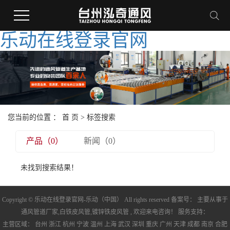
乐动在线登录官网
您当前的位置 ：
首 页
> 标签搜索
产品（0）
新闻（0）
未找到搜索结果！
Copyright © 乐动在线登录官网-乐动（中国） All rights reserved 备案号： 主要从事于
通风管道厂家
,
白铁皮风管
,
镀锌铁皮风管
, 欢迎来电咨询！ 服务支持：
主营区域：
台州
浙江
杭州
宁波
温州
上海
武汉
深圳
重庆
广州
天津
成都
南京
合肥