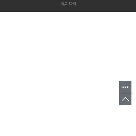
南昌
福州