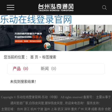
乐动在线登录官网
您当前的位置 ：
首 页
> 标签搜索
产品（0）
新闻（0）
未找到搜索结果！
Copyright © 乐动在线登录官网-乐动（中国） All rights reserved 备案号： 主要从事于
通风管道厂家
,
白铁皮风管
,
镀锌铁皮风管
, 欢迎来电咨询！ 服务支持：
主营区域：
台州
浙江
杭州
宁波
温州
上海
武汉
深圳
重庆
广州
天津
成都
南京
合肥