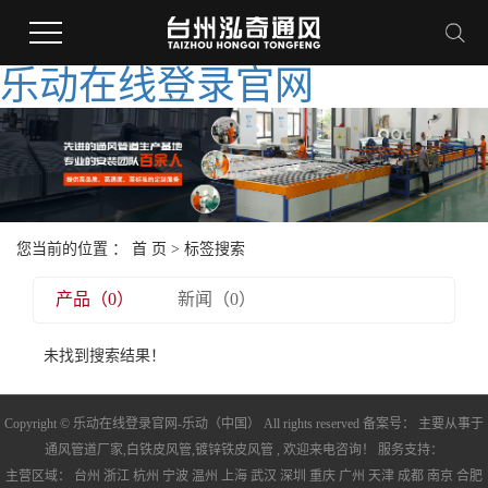
乐动在线登录官网
您当前的位置 ：
首 页
> 标签搜索
产品（0）
新闻（0）
未找到搜索结果！
Copyright © 乐动在线登录官网-乐动（中国） All rights reserved 备案号： 主要从事于
通风管道厂家
,
白铁皮风管
,
镀锌铁皮风管
, 欢迎来电咨询！ 服务支持：
主营区域：
台州
浙江
杭州
宁波
温州
上海
武汉
深圳
重庆
广州
天津
成都
南京
合肥