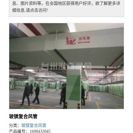
息、图片资料等，在全国地区获得用户好评，欲了解更多详
细信息,请点击访问!
玻镁复合风管
分类：
玻镁复合风管
产品编号：1608432045