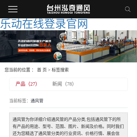
乐动在线登录官网
您当前的位置 ：
首 页
> 标签搜索
产品（27）
新闻（78）
当前标签：
通风管
通风管
为你详细介绍
通风管
的产品分类,包括
通风管
下的所
有产品的用途、型号、范围、图片、新闻及价格。同时我们
还为您精选了
通风管
分类的行业资讯、价格行情、展会信