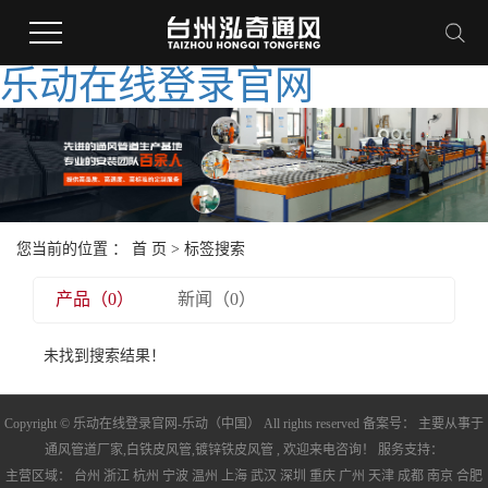
乐动在线登录官网
您当前的位置 ：
首 页
> 标签搜索
产品（0）
新闻（0）
未找到搜索结果！
Copyright © 乐动在线登录官网-乐动（中国） All rights reserved 备案号： 主要从事于
通风管道厂家
,
白铁皮风管
,
镀锌铁皮风管
, 欢迎来电咨询！ 服务支持：
主营区域：
台州
浙江
杭州
宁波
温州
上海
武汉
深圳
重庆
广州
天津
成都
南京
合肥