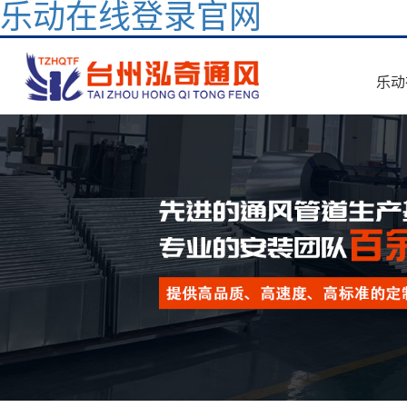
乐动在线登录官网
乐动