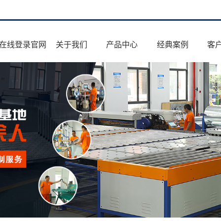
在线登录官网
关于我们
产品中心
经典案例
客
公司简介
白铁皮风管、镀
政府工程
施
乐动在线登录官
锌钢板风管
写字楼&商住楼
售
网
玻镁复合风管
厂房&产业园
生产车间
钢面镁质复合风
住宅小区
资质荣誉
管
联系方式