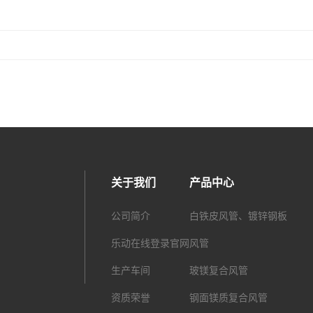
关于我们
产品中心
公司简介
白铁皮风管、镀锌钢板
乐动在线登录官网
风管
生产车间
玻镁复合风管
资质荣誉
钢面镁质复合风管