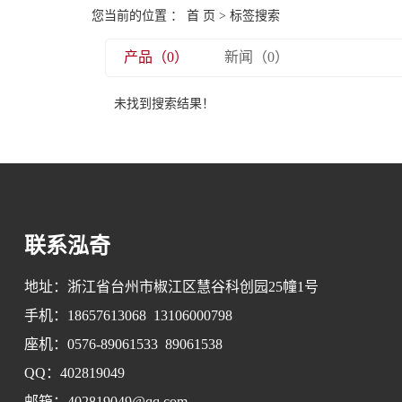
您当前的位置 ：
首 页
> 标签搜索
产品（0）
新闻（0）
未找到搜索结果！
联系泓奇
地址：浙江省台州市椒江区慧谷科创园25幢1号
手机：18657613068 13106000798
座机：0576-89061533 89061538
QQ：402819049
邮箱：402819049@qq.com