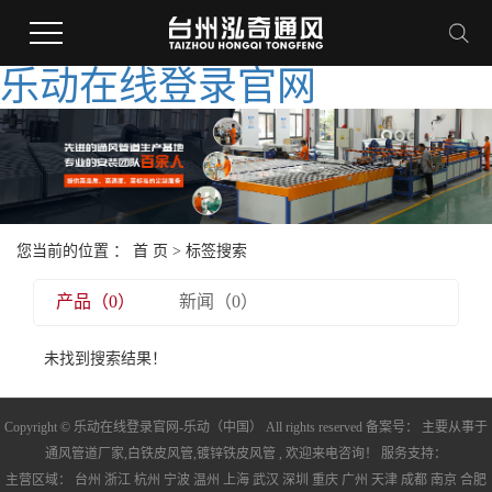
乐动在线登录官网
您当前的位置 ：
首 页
> 标签搜索
产品（0）
新闻（0）
未找到搜索结果！
Copyright © 乐动在线登录官网-乐动（中国） All rights reserved 备案号： 主要从事于
通风管道厂家
,
白铁皮风管
,
镀锌铁皮风管
, 欢迎来电咨询！ 服务支持：
主营区域：
台州
浙江
杭州
宁波
温州
上海
武汉
深圳
重庆
广州
天津
成都
南京
合肥