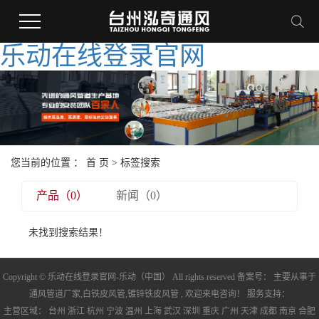
乐动在线登录官网
您当前的位置 ：
首 页
> 标签搜索
产品（0）
新闻（0）
未找到搜索结果！
Copyright © 乐动在线登录官网-乐动（中国） All rights reserved 备案号： 主要从事于
通风管道厂家
,
白铁皮风管
,
镀锌铁皮风管
, 欢迎来电咨询！ 服务支持：
主营区域：
台州
浙江
杭州
宁波
温州
上海
武汉
深圳
重庆
广州
天津
成都
南京
合肥