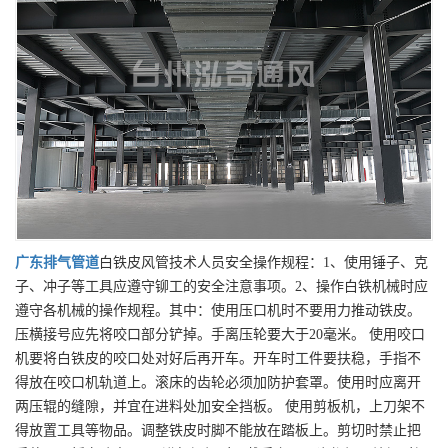
广东
排气管道
白铁皮风管技术人员安全操作规程：1、使用锤子、克
子、冲子等工具应遵守铆工的安全注意事项。2、操作白铁机械时应
遵守各机械的操作规程。其中：使用压口机时不要用力推动铁皮。
压横接号应先将咬口部分铲掉。手离压轮要大于20毫米。 使用咬口
机要将白铁皮的咬口处对好后再开车。开车时工件要扶稳，手指不
得放在咬口机轨道上。滚床的齿轮必须加防护套罩。使用时应离开
两压辊的缝隙，并宜在进料处加安全挡板。 使用剪板机，上刀架不
得放置工具等物品。调整铁皮时脚不能放在踏板上。剪切时禁止把