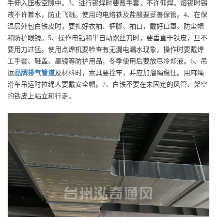
手伸入压板空隙中。3、进行锡焊时要戴手套，不许仰焊。熔锡时锡
液不许着水，防止飞溅。使用的电烙铁及盐酸要妥善保管。4、在保
温层外包白铁皮时，要扎好衣袖、裤脚、袖口，戴好口罩、防尘帽
和防护眼镜。5、操作电钻和半自动螺丝刀时，要垂直于铁皮，旦不
要用力过猛。使用点焊机要检查有无漏电漏水现象，操作时要戴焊
工手套、鞋盖、墨镜等防护用品，冬季使用后要放尽冷却液。6、吊
运
品牌
排气管道
及材料时，索具要拴牢，并应加溜绳稳住。用麻绳
滑车吊运时拉绳人要戴安全帽。7、白铁不要在未固定的风管、架空
的铁皮上站立和行走。