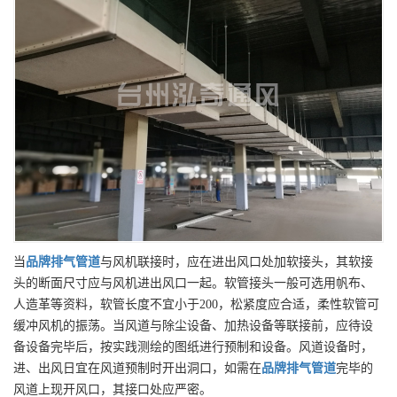
当
品牌
排气管道
与风机联接时，应在进出风口处加软接头，其软接
头的断面尺寸应与风机进出风口一起。软管接头一般可选用帆布、
人造革等资料，软管长度不宜小于200，松紧度应合适，柔性软管可
缓冲风机的振荡。当风道与除尘设备、加热设备等联接前，应待设
备设备完毕后，按实践测绘的图纸进行预制和设备。风道设备时，
进、出风日宜在风道预制时开出洞口，如需在
品牌
排气管道
完毕的
风道上现开风口，其接口处应严密。