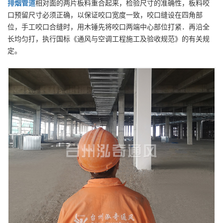
排烟管道
相对面的两片板料重合起来，检验尺寸的准确性，板料咬
口预留尺寸必须正确，以保证咬口宽度一致，咬口缝设在四角部
位，手工咬口合缝时，用木锤先将咬口两端中心部位打紧．再沿全
长均匀打，执行国标《通风与空调工程施工及验收规范》的有关规
定。