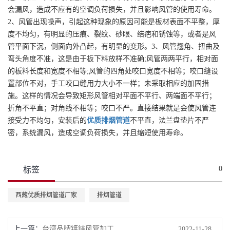
会漏风，造成不应有的空调负荷损失，并且影响风管的使用寿命。
2、风管出现噪声，引起这种现象的原因可能是板材表面不平整，厚
度不均匀，有明显的压痕、裂纹、砂眼、结疤和锈蚀等，或者是风
管平面下沉，侧面向外凸起，有明显的变形。3、风管翘角、扭曲及
弯头角度不准，这是由于板下料放样不准确;风管两两平行，相对面
的板料长度和宽度不相等;风管的四角处咬口宽度不相等；咬口缝设
置部位不对，手工咬口缝用力大小不一样；未采取相应的加固措
施。这样的情况会导致矩形风管相对平面不平行、两端面不平行；
折角不平直；对角线不相等；咬口不严。直接结果就是会使风管连
接受力不均匀，安装后的
优质
排烟管道
不平直，法兰盘垫片不严
密，系统漏风，造成空调负荷损失，并且缩短使用寿命。
0
标签
西藏优质排烟管道厂家
排烟管道
上一篇：
台湾品牌镀锌风管加工
2022-11-28