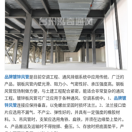
品牌
镀锌风管
是目前空调工程、通风排烟系统中应用传统、广泛的
产品，钢板风管内壁光滑、阻力小、气密性好、承压强度高。钢板
风管现场制做方便，与土建工程配合紧密，能适合非常复杂的通风
工程。镀锌板风管可广泛应用于各种通风、空调系统中。1、
品牌
镀
锌风管
连接应保持垂直，以免螺丝坚固时损坏法兰。2、法兰接口垫
片应选用不漏气、不产尘、弹性好的，并具有一定强度的橡胶材
料。3、吊风管时，支架应选用角铁、扁铁，并须在边缘垫上垫片。
4、产品搬运及运输时不得抛掷、叠压。5、存放时把底面垫平，产