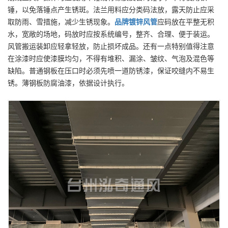
锤，以免落锤点产生锈斑。法兰用料应分类码法放，露天防止应采
取防雨、雪措施，减少生锈现象。
品牌
镀锌风管
应码放在平整无积
水，宽敞的场地，码放时应按系统编号，整齐、合理、便于装运。
风管搬运装卸应轻拿轻放，防止损坏成品。还有一点特别值得注意
在涂漆时应使漆膜均匀，不得有堆积、漏涂、皱纹、气泡及混色等
缺陷。普通钢板在压口时必须先喷一道防锈漆，保证咬缝内不易生
锈。薄钢板防腐油漆，依据设计执行。