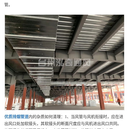
管。
优质
排烟管道
内的杂质如何清理：1、当风管与风机衔接时，应在进
出风口处加软接头，其软接头的断面尺度应与风机进出风口共同。