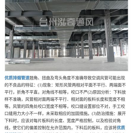
优质
排烟管道
翘角、扭曲及弯头角度不准确导致空调风管可能出现
的不良品的特征：(1)现象：矩形风管两相对平面不平行、两端面不
平行，折角不平直，对角线不相等，咬口不严(2)原因分析：下料放
样不准确，风管相对面两端不平行．相对面的板料长度和宽度不相
等。风管的四角处咬口宽度不相等，咬口缝设置部位不对，手工咬
口缝用力大小不一样，未采取相应的加固措施。(3)防治措施：展开
下料时，应该对每片板料的长度、宽度严格控制，以及检验对角
线，使它们的偏差控制在允许范围内，下料后的板料，应该将
优质