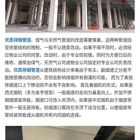
优质
排烟管道
、煤气与天然气管道的改造需要慎重，这两种管道因
受房屋结构的限制，一般不让随意改动。如果不得不改时，必须经
过物业公司的同意。改动时，由于专业性较强，同时为方便日后的
维修，通常由煤气、天然气公司或物业公司指定的专业公司负责改
动。
优质
排烟管道
从建筑结构设计来看由于有主、副烟道之分是不
能随意横向改动的，否则会影响排烟并有倒灌的可能， 而为了美观
将烟道口上下移动则不会有不良影响。 首先看烟机的形式，如果是
西式烟机（多为金字塔型）一般烟道的走向为垂直向上，外加不锈
钢烟道装饰板，烟道口可改入吊顶内，如果是中式烟机由于烟道导
管外一般无装饰板，则烟道口需改在吊顶下适当位置，以便烟道导
管经装饰板或从烟机吊柜内同烟机连接。