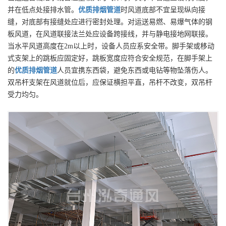
并在低点处接排水管。
优质
排烟管道
时风道底部不宜呈现纵向接
缝，对底部有接缝处应进行密封处理。对运送易燃、易爆气体的钢
板风道，在风道联接法兰处应设备跨接线，并与静电接地网联接。
当水平风道高度在2m以上时，设备人员应系安全带。脚手架或移动
式支架上的跳板应固定好，跳板宽度应符合安全规范，在脚手架上
的
优质
排烟管道
人员宜携东西袋，避免东西或电钻等物坠落伤人。
双吊杆支架在风道就位后，应保证横担平直，吊杆不改变，双吊杆
受力均匀。