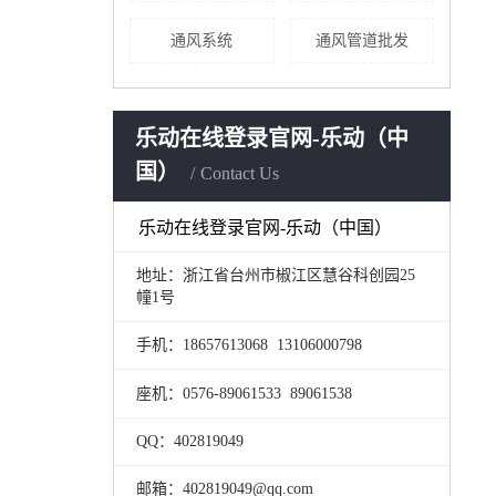
通风系统
通风管道批发
乐动在线登录官网-乐动（中
国）
Contact Us
乐动在线登录官网-乐动（中国）
地址：浙江省台州市椒江区慧谷科创园25
幢1号
手机：18657613068 13106000798
座机：0576-89061533 89061538
QQ：402819049
邮箱：402819049@qq.com