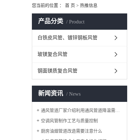
您当前的位置 ：
首 页
>
热推信息
产品分类
Product
白铁皮风管、镀锌钢板风管
玻镁复合风管
钢面镁质复合风管
新闻资讯
News
通风管道厂家介绍利用通风管道降温需要注意哪些细节
空调风管制作工艺与质量控制
厨房油烟管道改造需要注意什么