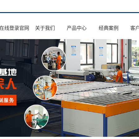
在线登录官网
关于我们
产品中心
经典案例
客
公司简介
白铁皮风管、镀
政府工程
施
乐动在线登录官
锌钢板风管
写字楼&商住楼
售
网
玻镁复合风管
厂房&产业园
生产车间
钢面镁质复合风
住宅小区
资质荣誉
管
联系方式