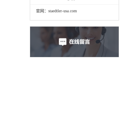
官网：staedtler-usa.com