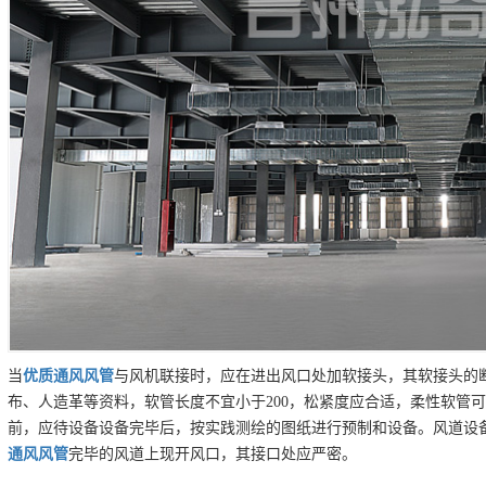
当
优质
通风风管
与风机联接时，应在进出风口处加软接头，其软接头的
布、人造革等资料，软管长度不宜小于200，松紧度应合适，柔性软管
前，应待设备设备完毕后，按实践测绘的图纸进行预制和设备。风道设
通风风管
完毕的风道上现开风口，其接口处应严密。