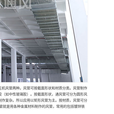
无机风管两种。风管可按截面形状和材质分类。风管制作
胶（如中性玻璃胶）。按截面形状，通风管可分为圆形风
制作复杂。所以应用以矩形风管为主。按材质，风管可分
管就是用各种金属材料制作的风管，常用的包括镀锌铁