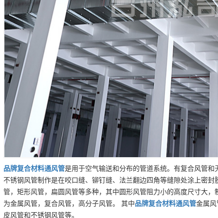
品牌
复合材料通风管
是用于空气输送和分布的管道系统。有复合风管和
不锈钢风管制作是在咬口缝、铆钉缝、法兰翻边四角等缝隙处涂上密封
管，矩形风管，扁圆风管等多种，其中圆形风管阻力小的高度尺寸大，
为金属风管，复合风管，高分子风管。 其中
品牌
复合材料通风管
金属风
皮风管和不锈钢风管等。