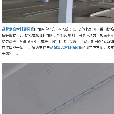
品牌
复合材料通风管
的加固应符合下列规定：1、风管的加固可采用楞
撑等形式；2、楞筋或楞线的加固，排列应规则，间隔应均匀，板面不应
均匀对称，其高度应小于或等于风管的法兰宽度。角钢、加固筋与风管的
应连接成一体；4、管内支撑与
品牌
复合材料通风管
的固定应牢固，各支
于950mm。