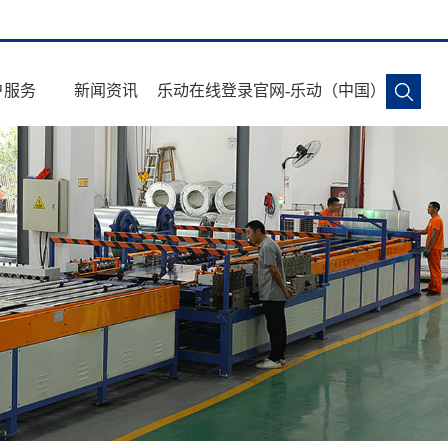
户服务
新闻资讯
乐动在线登录官网-乐动（中国）
工安全
公司动态
后服务
行业新闻
常见问题