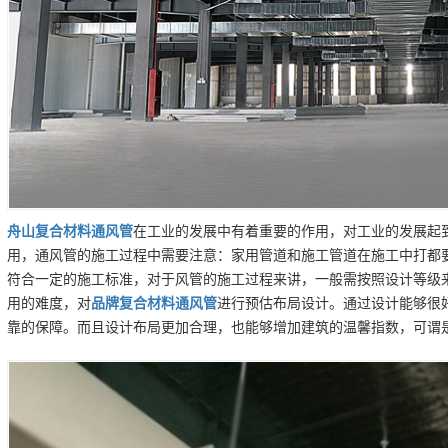
舟山
复合材料通风管
在工业的发展中有着重要的作用，对工业的发展起
用，通风管的施工过程中需要注意：家用管道和施工管道在施工中打都
符合一定的施工标准，对于风管的施工过程来讲，一般需按照设计等级
用的难度，对
品牌
复合材料通风管
进行预估布局设计。通过设计能够很
靠的保障。而且设计布局更加合理，也能够增加建筑的温馨指数，可谓