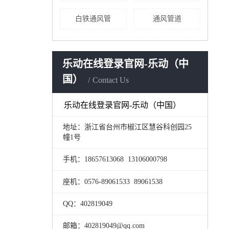
白铁通风管
通风管道
乐动在线登录官网-乐动（中
国）
Contact Us
乐动在线登录官网-乐动（中国）
地址：浙江省台州市椒江区慧谷科创园25
幢1号
手机：18657613068 13106000798
座机：0576-89061533 89061538
QQ：402819049
邮箱：402819049@qq.com