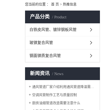
您当前的位置 ：
首 页
>
热推信息
产品分类
Product
白铁皮风管、镀锌钢板风管
玻镁复合风管
钢面镁质复合风管
新闻资讯
News
通风管道厂家介绍利用通风管道降温需要注意哪些细节
空调风管制作工艺与质量控制
厨房油烟管道改造需要注意什么