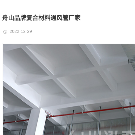
舟山品牌复合材料通风管厂家
2022-12-29