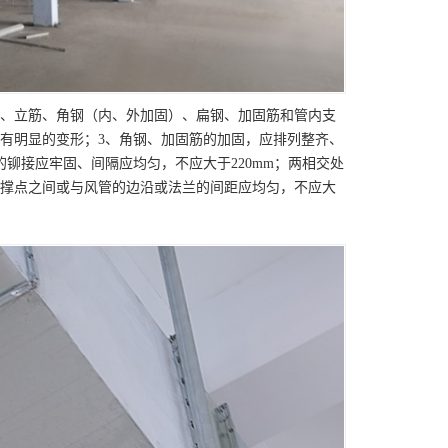
筋、立筋、角钢（内、外加固）、扁钢、加固筋和管内支
有明显的变形；3、角钢、加固筋的加固，应排列整齐、
铆接应牢固、间隔应均匀，不应大于220mm；两相交处
撑点之间或与风管的边沿或法兰的间距应均匀，不应大