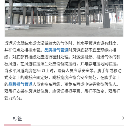
当运送含凝结水或含湿量较大的气体时，其水平管道宜设有斜度，
并在低点处接排水管。
品牌
排气管道
时风道底部不宜呈现纵向接
缝，对底部有接缝处应进行密封处理。对运送易燃、易爆气体的钢
板风道，在风道联接法兰处应设备跨接线，并与静电接地网联接。
当水平风道高度在2m以上时，设备人员应系安全带。脚手架或移动
式支架上的跳板应固定好，跳板宽度应符合安全规范，在脚手架上
的
品牌
排气管道
人员宜携东西袋，避免东西或电钻等物坠落伤人。
双吊杆支架在风道就位后，应保证横担平直，吊杆不改变，双吊杆
受力均匀。
0
标签