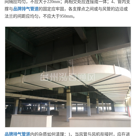
间隔应均匀，不应大于220mm；两相交处应连接成一体；4、管内支
撑与
品牌
排气管道
的固定应牢固，各支撑点之间或与风管的边沿或
法兰的间距应均匀，不应大于950mm。
品牌
排气管道
内的杂质如何清理：1、当风管与风机衔接时，应在进