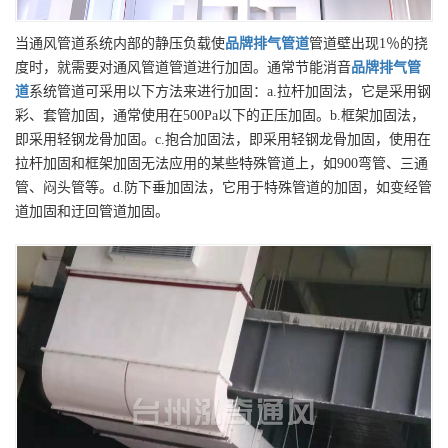
当通风管道系统内部的静压负载使
品牌
排气管道
管道壁出现1％的挠
度时，就需要对通风管道管道进行加固。通常节能消音
品牌
排气管
道
系统管道可采用以下方法来进行加固：a.拉杆加固法，它是采用钢
彩、套管加固，通常使用在500Pa以下的正压加固。b.框架加固法，
即采用轻钢龙骨加固。c.抱合加固法，即采用轻钢龙骨加固，使用在
拉杆加固和框架加固无法应用的某些特殊管道上，如900弯管、三通
管、闷头管等。d.防下垂加固法，它用于特殊管道的加固，如变经管
道加固和迂回管道加固。