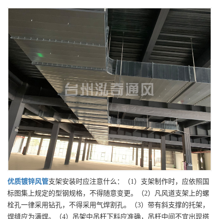
优质
镀锌风管
支架安装时应注意什么：（1）支架制作时，应依照国
标图集上规定的型钢规格，不得随意变更。（2）凡风道支架上的螺
栓孔一律采用钻孔，不得采用气焊割孔。（3）带有斜支撑的托架，
焊缝应为满焊。（4）吊架中吊杆下料应准确，吊杆中间不宜出现搭