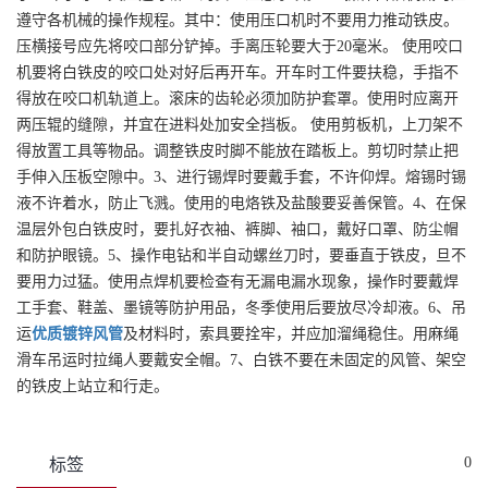
遵守各机械的操作规程。其中：使用压口机时不要用力推动铁皮。
压横接号应先将咬口部分铲掉。手离压轮要大于20毫米。 使用咬口
机要将白铁皮的咬口处对好后再开车。开车时工件要扶稳，手指不
得放在咬口机轨道上。滚床的齿轮必须加防护套罩。使用时应离开
两压辊的缝隙，并宜在进料处加安全挡板。 使用剪板机，上刀架不
得放置工具等物品。调整铁皮时脚不能放在踏板上。剪切时禁止把
手伸入压板空隙中。3、进行锡焊时要戴手套，不许仰焊。熔锡时锡
液不许着水，防止飞溅。使用的电烙铁及盐酸要妥善保管。4、在保
温层外包白铁皮时，要扎好衣袖、裤脚、袖口，戴好口罩、防尘帽
和防护眼镜。5、操作电钻和半自动螺丝刀时，要垂直于铁皮，旦不
要用力过猛。使用点焊机要检查有无漏电漏水现象，操作时要戴焊
工手套、鞋盖、墨镜等防护用品，冬季使用后要放尽冷却液。6、吊
运
优质
镀锌风管
及材料时，索具要拴牢，并应加溜绳稳住。用麻绳
滑车吊运时拉绳人要戴安全帽。7、白铁不要在未固定的风管、架空
的铁皮上站立和行走。
0
标签