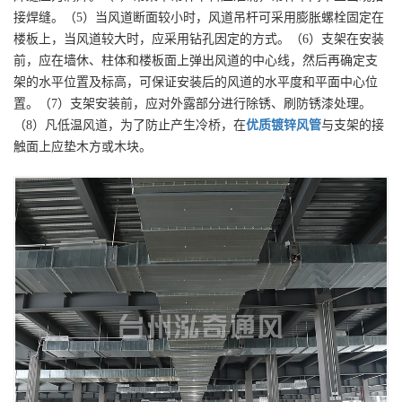
接焊缝。（5）当风道断面较小时，风道吊杆可采用膨胀螺栓固定在
楼板上，当风道较大时，应采用钻孔因定的方式。（6）支架在安装
前，应在墙休、柱体和楼板面上弹出风道的中心线，然后再确定支
架的水平位置及标高，可保证安装后的风道的水平度和平面中心位
置。（7）支架安装前，应对外露部分进行除锈、刷防锈漆处理。
（8）凡低温风道，为了防止产生冷桥，在
优质
镀锌风管
与支架的接
触面上应垫木方或木块。