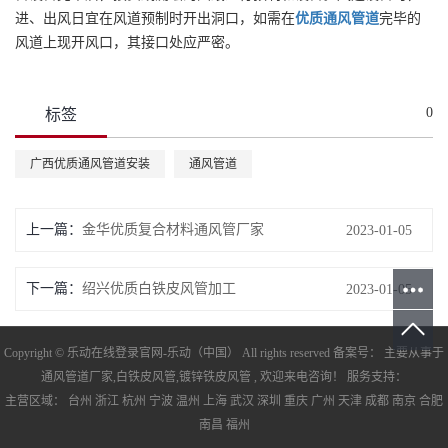
进、出风日宜在风道预制时开出洞口，如需在
优质
通风管道
完毕的
风道上现开风口，其接口处应严密。
0
标签
广西优质通风管道安装
通风管道
上一篇：
金华优质复合材料通风管厂家
2023-01-05
下一篇：
绍兴优质白铁皮风管加工
2023-01-05
Copyright © 乐动在线登录官网-乐动（中国） All rights reserved 备案号： 主要从事于
通风管道厂家
,
白铁皮风管
,
镀锌铁皮风管
, 欢迎来电咨询！ 服务支持：
主营区域：
台州
浙江
杭州
宁波
温州
上海
武汉
深圳
重庆
广州
天津
成都
南京
合肥
南昌
福州