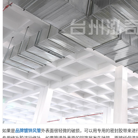
如果是
品牌
镀锌风管
外表面很轻微的破损，可以用专用的密封胶带来进