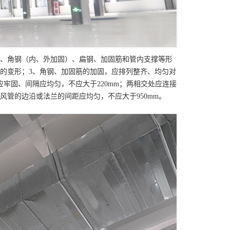
筋、角钢（内、外加固）、扁钢、加固筋和管内支撑等形
的变形；3、角钢、加固筋的加固，应排列整齐、均匀对
牢固、间隔应均匀，不应大于220mm；两相交处应连接
风管的边沿或法兰的间距应均匀，不应大于950mm。