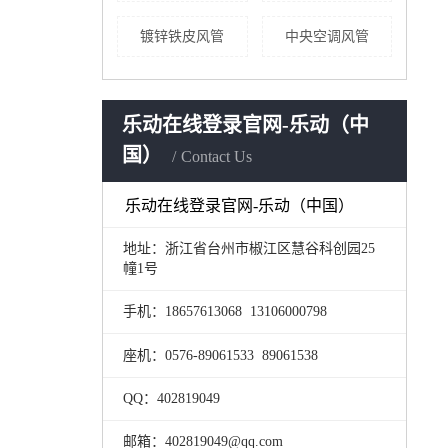
镀锌铁皮风管
中央空调风管
乐动在线登录官网-乐动（中
国）
Contact Us
乐动在线登录官网-乐动（中国）
地址：浙江省台州市椒江区慧谷科创园25
幢1号
手机：18657613068 13106000798
座机：0576-89061533 89061538
QQ：402819049
邮箱：402819049@qq.com