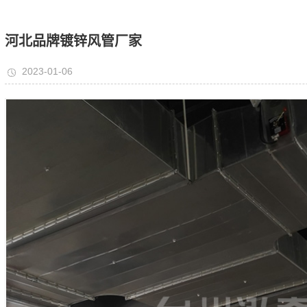
河北品牌镀锌风管厂家
2023-01-06