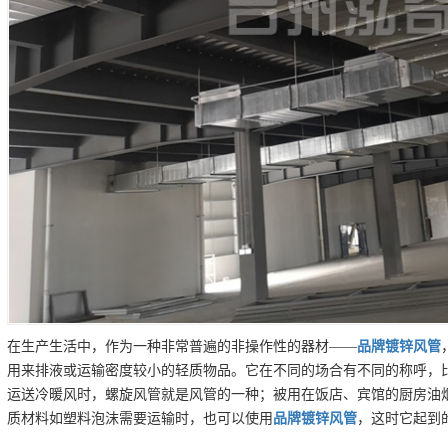
在生产生活中，作为一种非常普遍的非操作性的器材——
品牌
镀锌风管
用来排液或运输密度较小的轻质物品。它在不同的场合有不同的称呼，
运送冷暖风时，螺旋风管就是风管的一种；被用在饭店、宾馆的厨房油
质材料如塑料泡沫需要运输时，也可以使用
品牌
镀锌风管
，这时它起到