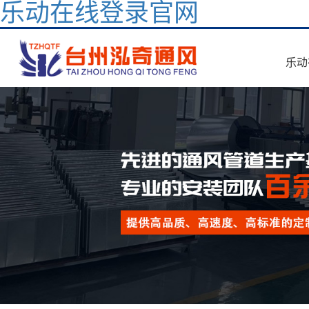
乐动在线登录官网
乐动