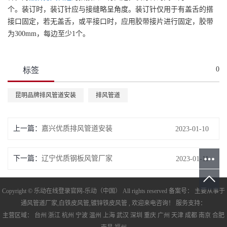
个。装订时，装订针应与接缝略呈角度。装订针仅用于有盖舌的搭
接口固定，若无盖舌，或平接口时，应用胶带接片进行固定，胶带
为300mm，每边至少1个。
0
标签
昆明品牌排风管道安装
排风管道
上一篇：
嘉兴优质排风管道安装
2023-01-10
下一篇：
辽宁优质钢板风管厂家
2023-01-11
Copyright © 乐动在线登录官网-乐动（中国） All rights reserved 备案号： 主要从事于
通风管道厂家
,
白铁皮风管
,
镀锌铁皮风管
, 欢迎来电咨询！ 服务支持：
主营区域：
台州
浙江
杭州
宁波
温州
上海
武汉
深圳
重庆
广州
天津
成都
南京
合肥