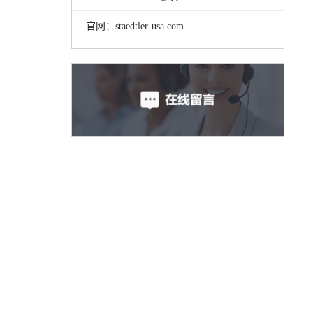
官网：staedtler-usa.com