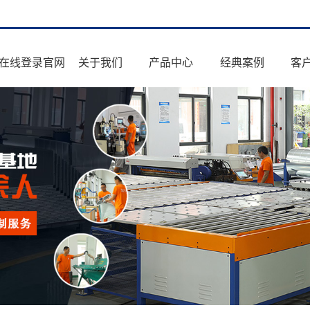
在线登录官网
关于我们
产品中心
经典案例
客
公司简介
白铁皮风管、镀
政府工程
施
乐动在线登录官
锌钢板风管
写字楼&商住楼
售
网
玻镁复合风管
厂房&产业园
生产车间
钢面镁质复合风
住宅小区
资质荣誉
管
联系方式