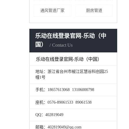
通风管道厂家
厨房管道
乐动在线登录官网-乐动（中
国）
Contact Us
乐动在线登录官网-乐动（中国）
地址：浙江省台州市椒江区慧谷科创园25
幢1号
手机：18657613068 13106000798
座机：0576-89061533 89061538
QQ：402819049
邮箱：402819049@qq.com