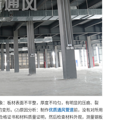
现象：板材表面不平整，厚度不均匀，有明显的压痕、裂
变形。(2)原因分析：制作
优质
通风管道
前，没有对所用
厂合格证书和材料质量证明，然后检查材料外观，测量钢板