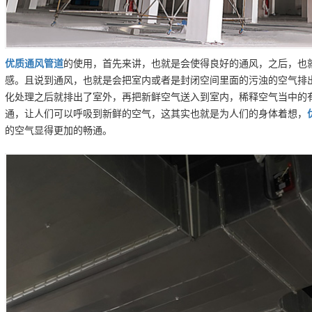
优质
通风管道
的使用，首先来讲，也就是会使得良好的通风，之后，也
感。且说到通风，也就是会把室内或者是封闭空间里面的污浊的空气排
化处理之后就排出了室外，再把新鲜空气送入到室内，稀释空气当中的
通，让人们可以呼吸到新鲜的空气，这其实也就是为人们的身体着想，
的空气显得更加的畅通。