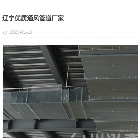
辽宁优质通风管道厂家
2023-01-18