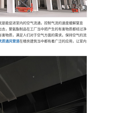
就是能促进室内的空气流通，控制气流的速度缓解窒息
出去，聚氨酯制品在工厂当中把产生的有害物质都经过净
有害物质，满足人们对于空气方面的需求。保持空气的流
优质
通风管道
在楼房建筑当中都有着广泛的应用，让室内