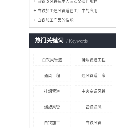
白铁皮风管技术人员安全操作规程
白铁加工通风管道在工厂中的应用
白铁加工产品的性能
热门关键词
Keywords
白铁风管道
排烟管道工程
通风工程
通风管道厂家
排烟管道
中央空调风管
螺旋风管
管道通风
白铁加工
白铁风管