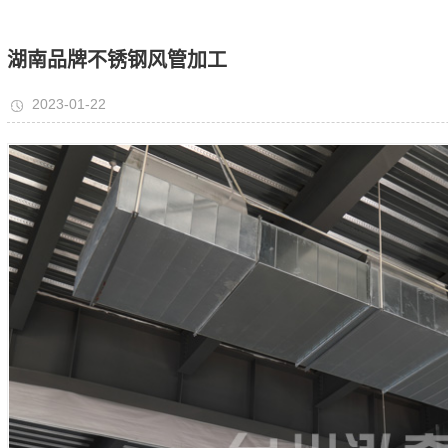
湖南品牌不锈钢风管加工
2023-01-22