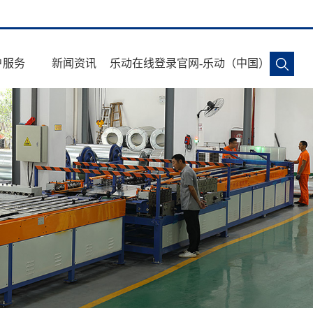
户服务
新闻资讯
乐动在线登录官网-乐动（中国）
工安全
公司动态
后服务
行业新闻
常见问题