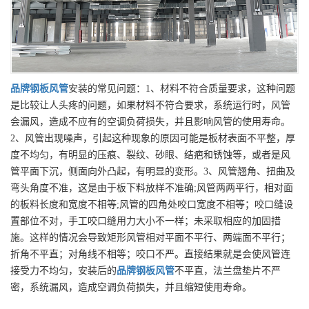
品牌
钢板风管
安装的常见问题：1、材料不符合质量要求，这种问题
是比较让人头疼的问题，如果材料不符合要求，系统运行时，风管
会漏风，造成不应有的空调负荷损失，并且影响风管的使用寿命。
2、风管出现噪声，引起这种现象的原因可能是板材表面不平整，厚
度不均匀，有明显的压痕、裂纹、砂眼、结疤和锈蚀等，或者是风
管平面下沉，侧面向外凸起，有明显的变形。3、风管翘角、扭曲及
弯头角度不准，这是由于板下料放样不准确;风管两两平行，相对面
的板料长度和宽度不相等;风管的四角处咬口宽度不相等；咬口缝设
置部位不对，手工咬口缝用力大小不一样；未采取相应的加固措
施。这样的情况会导致矩形风管相对平面不平行、两端面不平行；
折角不平直；对角线不相等；咬口不严。直接结果就是会使风管连
接受力不均匀，安装后的
品牌
钢板风管
不平直，法兰盘垫片不严
密，系统漏风，造成空调负荷损失，并且缩短使用寿命。