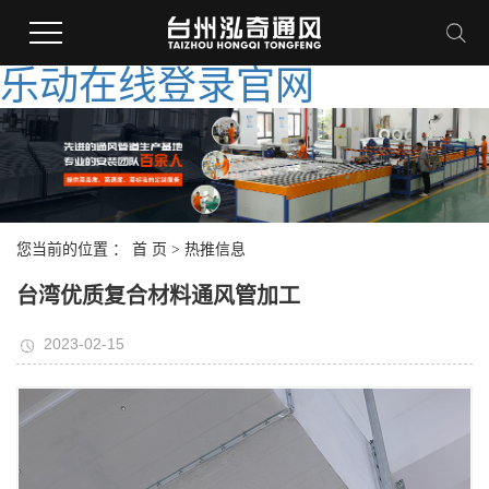
乐动在线登录官网
您当前的位置 ：
首 页
>
热推信息
台湾优质复合材料通风管加工
2023-02-15