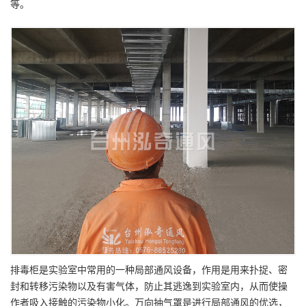
等。
排毒柜是实验室中常用的一种局部通风设备，作用是用来扑捉、密
封和转移污染物以及有害气体，防止其逃逸到实验室内，从而使操
作者吸入接触的污染物小化。万向抽气罩是进行局部通风的优选，