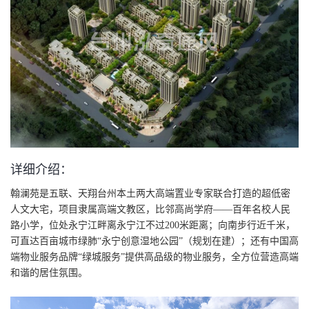
详细介绍：
翰澜苑是五联、天翔台州本土两大高端置业专家联合打造的超低密
人文大宅，项目隶属高端文教区，比邻高尚学府——百年名校人民
路小学，位处永宁江畔离永宁江不过200米距离；向南步行近千米，
可直达百亩城市绿肺“永宁创意湿地公园”（规划在建）；还有中国高
端物业服务品牌“绿城服务”提供高品级的物业服务，全方位营造高端
和谐的居住氛围。