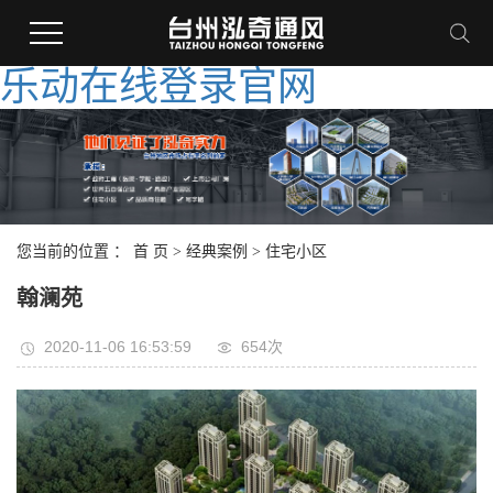
乐动在线登录官网
您当前的位置 ：
首 页
>
经典案例
>
住宅小区
翰澜苑
2020-11-06 16:53:59
654次