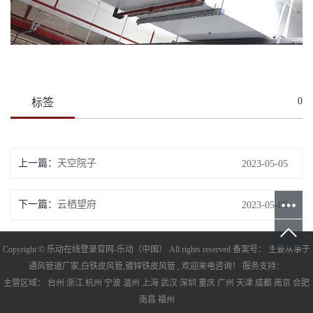
0
标签
上一篇：
天空院子
2023-05-05
下一篇：
云栖望府
2023-05-05
Copyright © 乐动在线登录官网-乐动（中国） All rights reserved 备案号： 主要从事于
通风管道厂家
,
白铁皮风管
,
镀锌铁皮风管
, 欢迎来电咨询！ 服务支持：
主营区域：
台州
浙江
杭州
宁波
温州
上海
武汉
深圳
重庆
广州
天津
成都
南京
合肥
南昌
福州