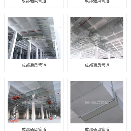
成都通风管道
成都通风管道
成都通风管道
成都通风管道
成都通风管道
成都通风管道