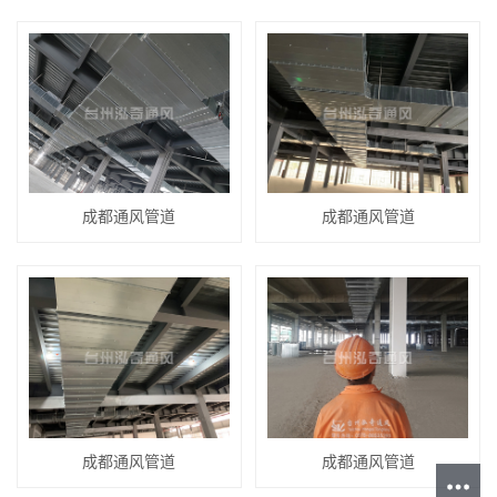
成都通风管道
成都通风管道
成都通风管道
成都通风管道