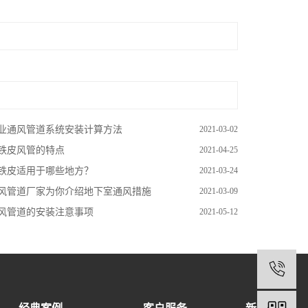
业通风管道系统安装计算方法
2021-03-02
铁皮风管的特点
2021-04-25
铁皮适用于哪些地方？
2021-03-24
风管道厂家为你介绍地下室通风措施
2021-03-09
风管道的安装注意事项
2021-05-12
1