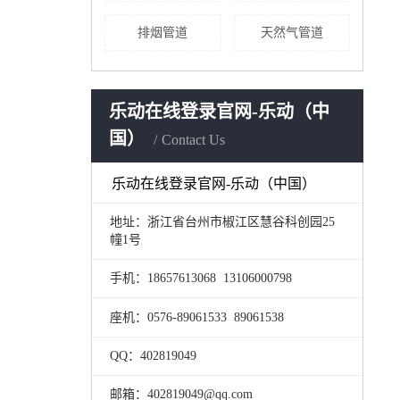
排烟管道
天然气管道
乐动在线登录官网-乐动（中
国）
Contact Us
乐动在线登录官网-乐动（中国）
地址：浙江省台州市椒江区慧谷科创园25
幢1号
手机：18657613068 13106000798
座机：0576-89061533 89061538
QQ：402819049
邮箱：402819049@qq.com