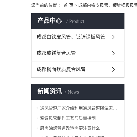
您当前的位置 ：
首 页
>
成都白铁皮风管、镀锌钢板风
产品中心
Product
成都白铁皮风管、镀锌钢板风管
成都玻镁复合风管
成都钢面镁质复合风管
新闻资讯
News
通风管道厂家介绍利用通风管道降温需要注意哪些细节
空调风管制作工艺与质量控制
厨房油烟管道改造需要注意什么