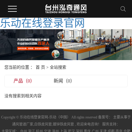
乐动在线登录官网
您当前的位置 ：
首 页
> 全站搜索
产品（0）
新闻（0）
没有搜索到相关内容
Copyright © 乐动在线登录官网-乐动（中国） All rights reserved 备案号： 主要从事于
通风管道厂家
,
白铁皮风管
,
镀锌铁皮风管
, 欢迎来电咨询！ 服务支持：
主营区域：
台州
浙江
杭州
宁波
温州
上海
武汉
深圳
重庆
广州
天津
成都
南京
合肥