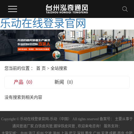
乐动在线登录官网
您当前的位置 ：
首 页
> 全站搜索
产品（0）
新闻（0）
没有搜索到相关内容
Copyright © 乐动在线登录官网-乐动（中国） All rights reserved 备案号： 主要从事于
通风管道厂家
,
白铁皮风管
,
镀锌铁皮风管
, 欢迎来电咨询！ 服务支持：
主营区域：
台州
浙江
杭州
宁波
温州
上海
武汉
深圳
重庆
广州
天津
成都
南京
合肥