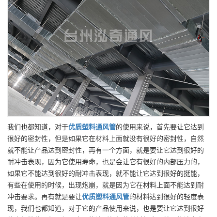
我们也都知道，对于
优质
塑料通风管
的使用来说，首先要让它达到
很好的密封性，但是如果它在材料上面就没有很好的密封性，自然
就不能让产品达到密封性，再有一个方面，就是要让它达到很好的
耐冲击表现，因为它使用寿命，也是会让它有很好的内部压力的，
如果它不能达到很好的耐冲击表现，就不能让它达到很好的挺能，
有些在使用的时候，出现炮崩，就是因为它在材料上面不能达到耐
冲击要求。再有就是要让
优质
塑料通风管
的材料达到很好的轻度表
现，我们也都知道，对于它的产品使用来说，也是要让它达到很好