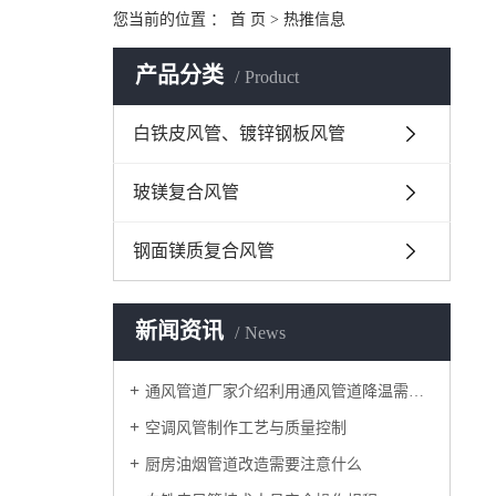
您当前的位置 ：
首 页
>
热推信息
产品分类
Product
白铁皮风管、镀锌钢板风管
玻镁复合风管
钢面镁质复合风管
新闻资讯
News
通风管道厂家介绍利用通风管道降温需要注意哪些细节
空调风管制作工艺与质量控制
厨房油烟管道改造需要注意什么