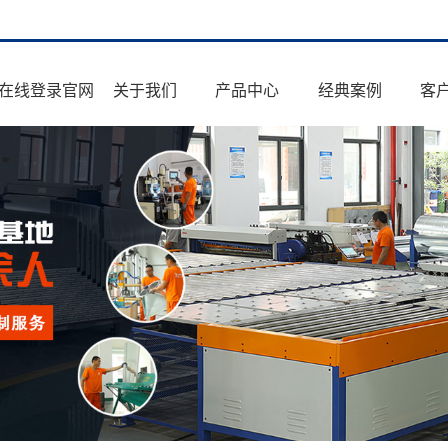
在线登录官网
关于我们
产品中心
经典案例
客
公司简介
白铁皮风管、镀
政府工程
施
乐动在线登录官
锌钢板风管
写字楼&商住楼
售
网
玻镁复合风管
厂房&产业园
生产车间
钢面镁质复合风
住宅小区
资质荣誉
管
联系方式