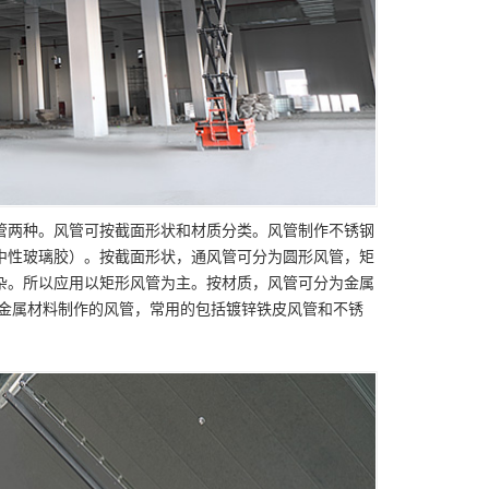
管两种。风管可按截面形状和材质分类。风管制作不锈钢
中性玻璃胶）。按截面形状，通风管可分为圆形风管，矩
杂。所以应用以矩形风管为主。按材质，风管可分为金属
金属材料制作的风管，常用的包括镀锌铁皮风管和不锈