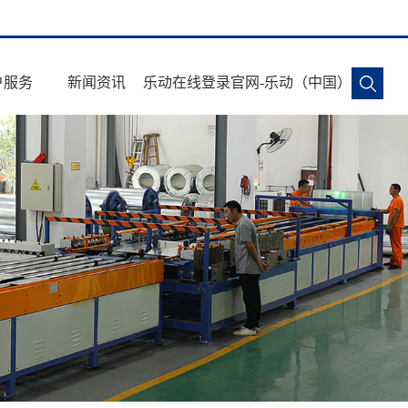
户服务
新闻资讯
乐动在线登录官网-乐动（中国）
工安全
公司动态
后服务
行业新闻
常见问题