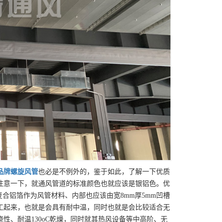
品牌
螺旋风管
也必是不例外的，鉴于如此，了解一下优质
注意一下，就通风管道的标准颜色也就应该是银铝色。优
复合铝箔作为风管材料、内部也应该由宽8mm厚5mm凹槽
工起来，也就是会具有耐中温，同时也就是会比较适合无
性、耐温130oC乾燥，同时就其热风设备等中高阶、无