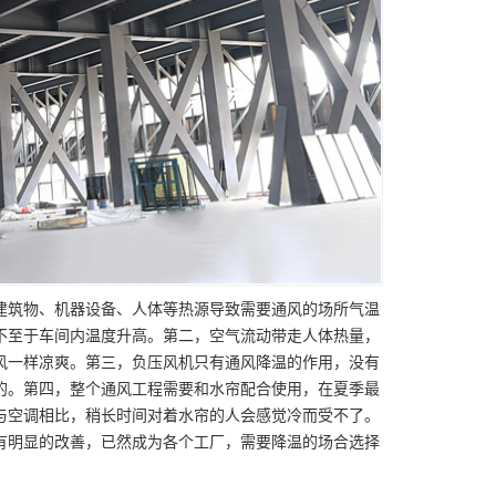
建筑物、机器设备、人体等热源导致需要通风的场所气温
不至于车间内温度升高。第二，空气流动带走人体热量，
风一样凉爽。第三，负压风机只有通风降温的作用，没有
的。第四，整个通风工程需要和水帘配合使用，在夏季最
与空调相比，稍长时间对着水帘的人会感觉冷而受不了。
有明显的改善，已然成为各个工厂，需要降温的场合选择