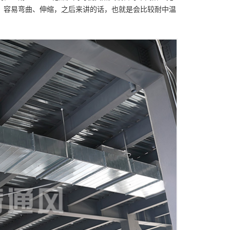
，容易弯曲、伸缩，之后来讲的话，也就是会比较耐中温